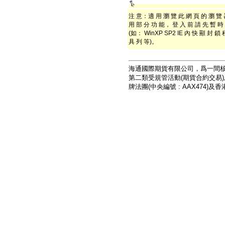
注 意：適 用 瀏 覽 此 網 頁 的 瀏 覽 器 爲
用 部 分 功 能， 登 入 前 請 先 暫 時 
(如： WinXP SP2 IE 內 快 顯 封 
具 列 等)。
海通國際期貨有限公司，爲一間核
第二類受規管活動(期貨合約交易
牌法團(中央編號 : AAX474