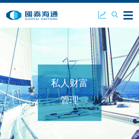
关于我们
业务概览
公司新闻
私人财富
环境、社会及企业管治
国泰海通证券
联络我们
管理
开设户口
客户登入