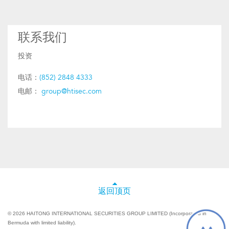
联系我们
投资
电话：
(852) 2848 4333
电邮：
group@htisec.com
返回顶页
© 2026 HAITONG INTERNATIONAL SECURITIES GROUP LIMITED (Incorporated in
Bermuda with limited liability).