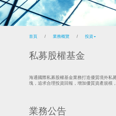
首頁
/
業務概覽
/
投資
私募股權基金
海通國際私募股權基金業務打造優質境外私
塊，追求合理投資回報，增加優質資產規模，
業務公告