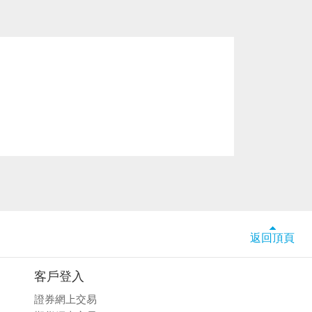
返回頂頁
客戶登入
證券網上交易