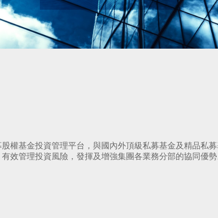
募股權基金投資管理平台，與國內外頂級私募基金及精品私募
有效管理投資風險，發揮及增強集團各業務分部的協同優勢​​