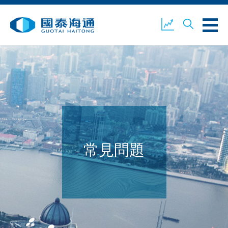
關於我們
業務概覽
公司新聞
環境、社會及企業管治
國泰海通證券
聯絡我們
常見問題
開設戶口
客戶登入