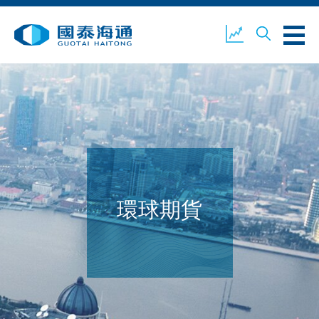
關於我們
業務概覽
公司新聞
環境、社會及企業管治
國泰海通證券
聯絡我們
環球期貨
開設戶口
客戶登入