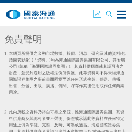
免責聲明
關於我們
業務概覽
公司新聞
本網頁所提供之金融市場數據、報價、消息、研究及其他資料(包
括圖表影象) (「資料」)均為海通國際證券集團有限公司、其附屬
公司 (統稱「海通國際證券集團」)、其資料供應商或其認可者之
財產，並受到適用之版權法例所保護。此等資料均不得未經海通
國際證券集團之事前書面同意而以任何形式複製、傳送、傳播、
環境、社會及企業管治
國泰海通證券
聯絡我們
出售、分發、出版、廣播、傳閱、貯存作其後使用或作任何商業
用途。
此內所載之資料乃得自可靠之來源，惟海通國際證券集團、其資
開設戶口
客戶登入
料供應商及其認可者並不聲明、保證或承諾此等資料在任何特定
用途上俱為準確、完整、及時、可靠或適當。海通國際證券集
團、其資料供應商及其認可者並不會對閣下及/或任何第三者負上