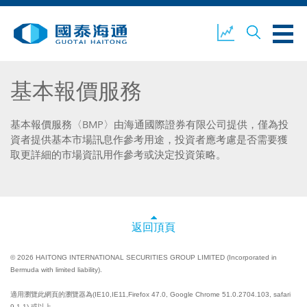
基本報價服務
關於我們
業務概覽
公司新聞
基本報價服務〈BMP〉由海通國際證券有限公司提供，僅為投
資者提供基本市場訊息作參考用途，投資者應考慮是否需要獲
取更詳細的市場資訊用作參考或決定投資策略。
環境、社會及企業管治
國泰海通證券
聯絡我們
返回頂頁
© 2026 HAITONG INTERNATIONAL SECURITIES GROUP LIMITED (Incorporated in
開設戶口
客戶登入
Bermuda with limited liability).
適用瀏覽此網頁的瀏覽器為(IE10,IE11,Firefox 47.0, Google Chrome 51.0.2704.103, safari
9.1.1) 或以上