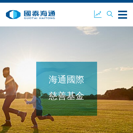
關於我們
業務概覽
公司新聞
海通國際
環境、社會及企業管治
國泰海通證券
聯絡我們
慈善基金
開設戶口
客戶登入