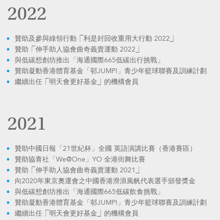
2022
贊助及參與綠領行動⎾利是封回收重用大行動 2022⏌
贊助⎾伸手助人協會曲奇義賣運動 2022⏌
與低碳想創坊推出「海通國際665低碳出行挑戰」
贊助凝動香港體育基金「邨JUMP!」青少年籃球聯賽及訓練計劃
繼續出任⎾明天會更好基金⏌的機構會員
2021
贊助中國日報「21世紀杯」全國 英語演講比賽（香港賽區）
贊助協青社「We@One」YO 全港街舞比賽
贊助⎾伸手助人協會曲奇義賣運動 2021⏌
向2020年東京奧運會之中國香港滑浪風帆代表選手頒發獎金
與低碳想創坊推出「海通國際665低碳飲食挑戰」
贊助凝動香港體育基金「邨JUMP!」青少年籃球聯賽及訓練計劃
繼續出任⎾明天會更好基金⏌的機構會員