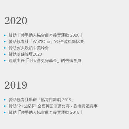
2020
贊助⎾伸手助人協會曲奇義賣運動 2020⏌
贊助協青社「We@One」YO全港街舞比賽
贊助賓大沃頓中美峰會
贊助哈佛論壇2020
繼續出任⎾明天會更好基金⏌的機構會員
2019
贊助協青社舉辦「協青街舞劇 2019」
贊助“21世紀杯”全國英語演講比賽 - 香港賽區賽事
贊助⎾伸手助人協會曲奇義賣運動 2018⏌