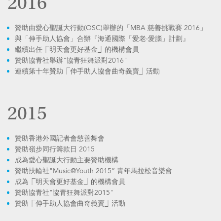
2016
贊助由愛心聖誕大行動(OSC)舉辦的「MBA 慈善挑戰賽 2016」
與「伸手助人協會」合辦『海通國際「愛老‧愛腦」計劃』
繼續出任⎾明天會更好基金⏌的機構會員
贊助協青社舉辦"協青狂舞派對2016"
連續第十年贊助⎾伸手助人協會曲奇義賣⏌活動
2015
贊助香港外國記者會慈善舞會
贊助嶺步同行籌款日 2015
成為愛心聖誕大行動主要贊助機構
贊助扶輪社"Music@Youth 2015” 青年馬拉松音樂會
成為⎾明天會更好基金⏌的機構會員
贊助協青社"協青狂舞派對2015"
贊助⎾伸手助人協會曲奇義賣⏌活動