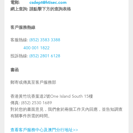
電郵:
csdept@htisec.com
網上查詢:
請點擊下方的查詢表格
客戶服務熱線
客服熱線:
(852) 3583 3388
400 001 1822
投訴熱線:
(852) 2801 6128
書函
郵寄或傳真至客戶服務部
香港黃竹坑香葉道2號One Island South 15樓
傳真: (852) 2530 1689
對於您的書面意見，我們會於兩個工作天內回應，並告知調查
有關事件所需的時間。
查看客戶服務中心及澳門分行地址>>