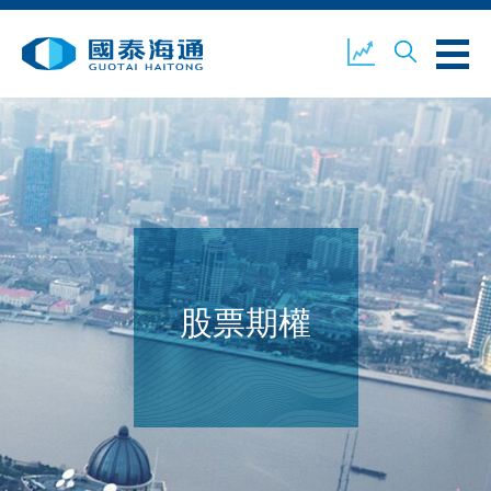
關於我們
業務概覽
公司新聞
環境、社會及企業管治
國泰海通證券
聯絡我們
股票期權
開設戶口
客戶登入