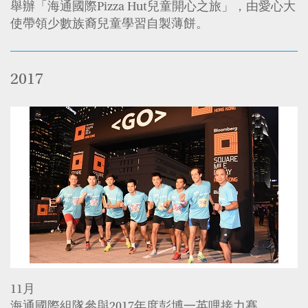
舉辦「海通國際Pizza Hut兒童開心之旅」，由愛心大
使帶領少數族裔兒童學習自製薄餅。
2017
11月
海通國際組隊參與2017年度彭博一英哩接力賽