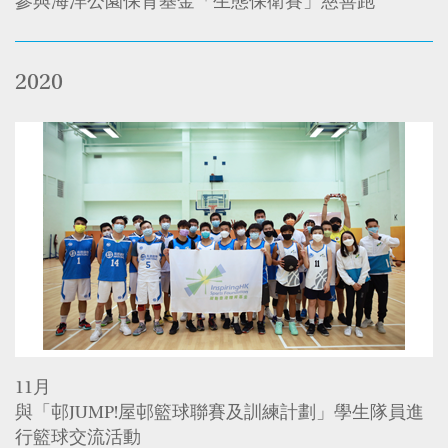
參與海洋公園保育基金「生態保衛賽」慈善跑
2020
11月
與「邨JUMP!屋邨籃球聯賽及訓練計劃」學生隊員進
行籃球交流活動