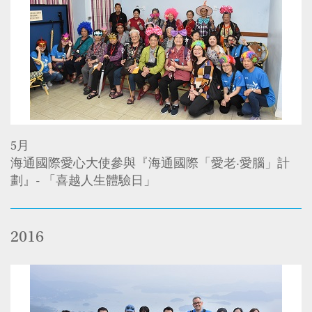
5月
海通國際愛心大使參與『海通國際「愛老‧愛腦」計
劃』- 「喜越人生體驗日」
2016