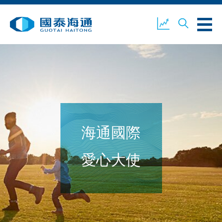
關於我們
業務概覽
公司新聞
海通國際
環境、社會及企業管治
國泰海通證券
聯絡我們
愛心大使
開設戶口
客戶登入