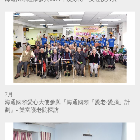
7月
海通國際愛心大使參與『海通國際「愛老‧愛腦」計
劃』- 樂富護老院探訪