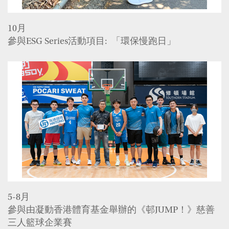
10月
參與ESG Series活動項目: 「環保慢跑日」
5-8月
參與由凝動香港體育基金舉辦的《邨JUMP！》慈善
三人籃球企業賽