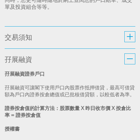
同時，您更可隨時隨地於網上查閱您的戶口結單、成交
單及投資組合等等。
交易須知
孖展融資
孖展融資證券戶口
孖展融資可讓閣下使用戶口內股票作抵押借貸，最高可借貸
額為戶口內證券按倉總值或已批核借貸額，以較低者為準。
證券按倉值的計算方法：股票數量
X
昨日收市價
X
按倉比
率
=
證券按倉值
授權書