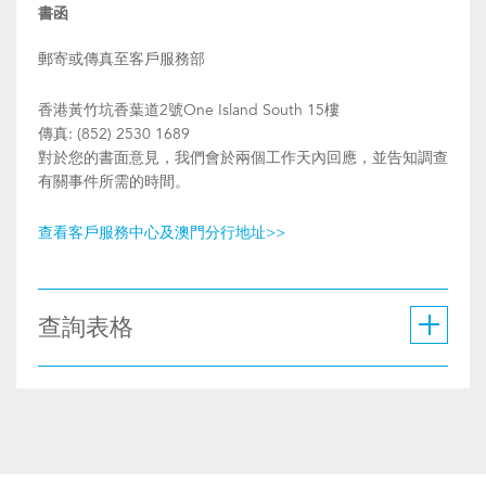
書函
郵寄或傳真至客戶服務部
香港黃竹坑香葉道2號One Island South 15樓
傳真: (852) 2530 1689
對於您的書面意見，我們會於兩個工作天內回應，並告知調查
有關事件所需的時間。
查看客戶服務中心及澳門分行地址>>
查詢表格