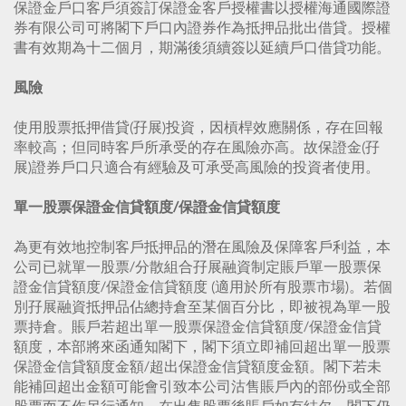
保證金戶口客戶須簽訂保證金客戶授權書以授權海通國際證
券有限公司可將閣下戶口內證券作為抵押品批出借貸。授權
書有效期為十二個月，期滿後須續簽以延續戶口借貸功能。
風險
使用股票抵押借貸(孖展)投資，因槓桿效應關係，存在回報
率較高；但同時客戶所承受的存在風險亦高。故保證金(孖
展)證券戶口只適合有經驗及可承受高風險的投資者使用。
單一股票保證金信貸額度/保證金信貸額度
為更有效地控制客戶抵押品的潛在風險及保障客戶利益，本
公司已就單一股票/分散組合孖展融資制定賬戶單一股票保
證金信貸額度/保證金信貸額度 (適用於所有股票市場)。若個
別孖展融資抵押品佔總持倉至某個百分比，即被視為單一股
票持倉。賬戶若超出單一股票保證金信貸額度/保證金信貸
額度，本部將來函通知閣下，閣下須立即補回超出單一股票
保證金信貸額度金額/超出保證金信貸額度金額。閣下若未
能補回超出金額可能會引致本公司沽售賬戶內的部份或全部