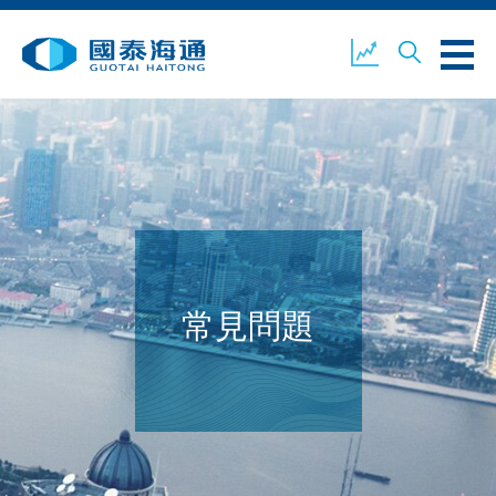
關於我們
業務概覽
公司新聞
環境、社會及企業管治
國泰海通證券
聯絡我們
常見問題
開設戶口
客戶登入