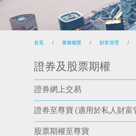
首頁
/
業務概覽
/
財富管理
/
證券及股票期權
證券網上交易
證券至尊寶 (適用於私人財富
股票期權至尊寶