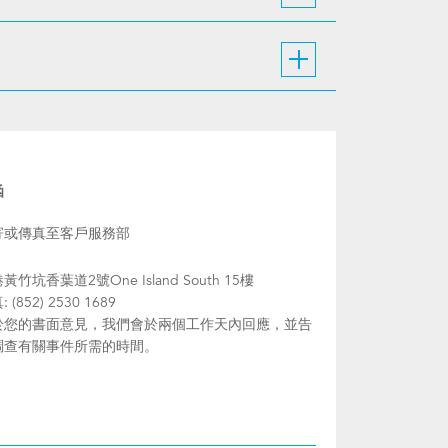
函
寄或傳真至客戶服務部
黃竹坑香葉道2號One Island South 15樓
 (852) 2530 1689
於您的書面意見，我們會於兩個工作天內回應，並告
調查有關事件所需的時間。