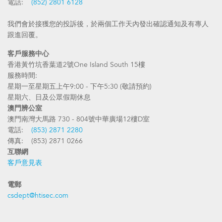
電話:
(852) 2801 6128
我們會於接獲您的投訴後，於兩個工作天內發出確認通知及有專人
跟進回覆。
客戶服務中心
香港黃竹坑香葉道2號One Island South 15樓
服務時間:
星期一至星期五上午9:00 - 下午5:30 (敬請預約)
星期六、日及公眾假期休息
澳門辨公室
澳門南灣大馬路 730 - 804號中華廣場12樓D室
電話:
(853) 2871 2280
傳真: (853) 2871 0266
互聯網
客戶意見表
電郵
csdept@htisec.com