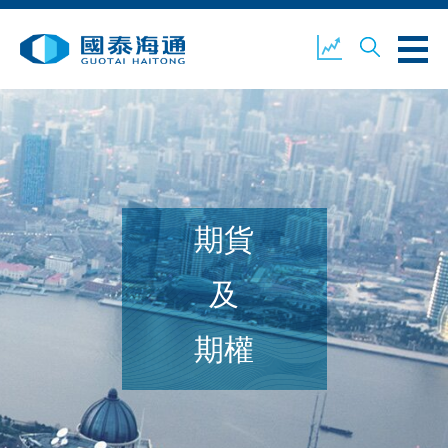
關於我們
業務概覽
公司新聞
期貨
環境、社會及企業管治
國泰海通證券
聯絡我們
及
期權
開設戶口
客戶登入