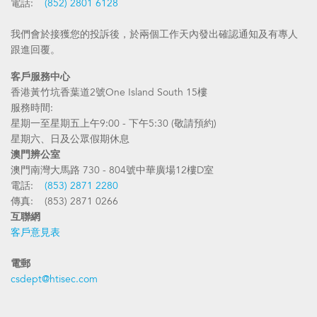
電話:
(852) 2801 6128
我們會於接獲您的投訴後，於兩個工作天內發出確認通知及有專人
跟進回覆。
客戶服務中心
香港黃竹坑香葉道2號One Island South 15樓
服務時間:
星期一至星期五上午9:00 - 下午5:30 (敬請預約)
星期六、日及公眾假期休息
澳門辨公室
澳門南灣大馬路 730 - 804號中華廣場12樓D室
電話:
(853) 2871 2280
傳真: (853) 2871 0266
互聯網
客戶意見表
電郵
csdept@htisec.com