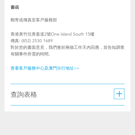
書函
郵寄或傳真至客戶服務部
香港黃竹坑香葉道2號One Island South 15樓
傳真: (852) 2530 1689
對於您的書面意見，我們會於兩個工作天內回應，並告知調查
有關事件所需的時間。
查看客戶服務中心及澳門分行地址>>
查詢表格