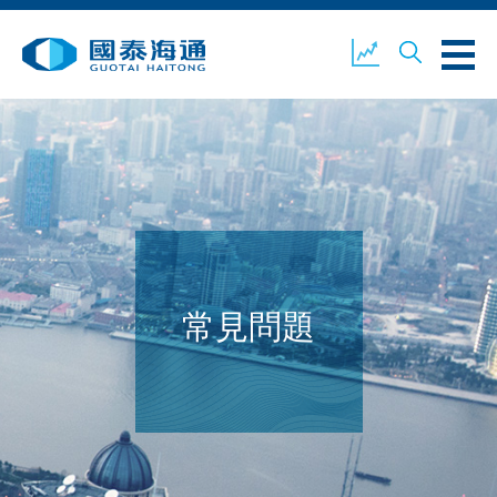
關於我們
業務概覽
公司新聞
環境、社會及企業管治
國泰海通證券
聯絡我們
常見問題
開設戶口
客戶登入