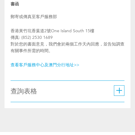
書函
郵寄或傳真至客戶服務部
香港黃竹坑香葉道2號One Island South 15樓
傳真: (852) 2530 1689
對於您的書面意見，我們會於兩個工作天內回應，並告知調查
有關事件所需的時間。
查看客戶服務中心及澳門分行地址>>
查詢表格