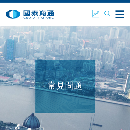
關於我們
業務概覽
公司新聞
環境、社會及企業管治
國泰海通證券
聯絡我們
常見問題
開設戶口
客戶登入