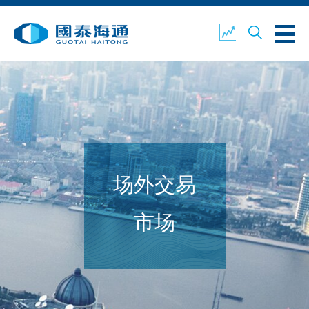
关于我们
业务概览
公司新闻
场外交易
环境、社会及企业管治
国泰海通证券
联络我们
市场
开设户口
客户登入