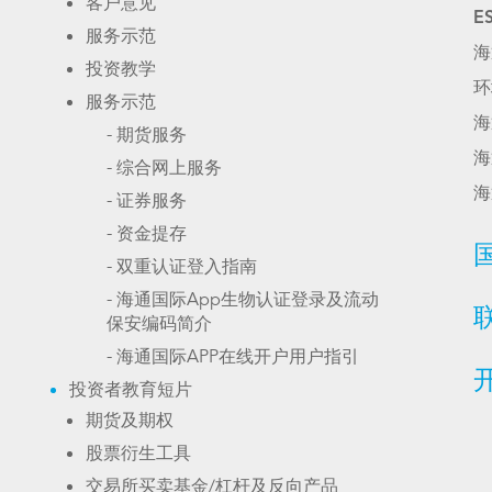
客户意见
E
服务示范
海
投资教学
环
服务示范
海
- 期货服务
海
- 综合网上服务
海
- 证券服务
- 资金提存
- 双重认证登入指南
- 海通国际App生物认证登录及流动
保安编码简介
- 海通国际APP在线开户用户指引
投资者教育短片
期货及期权
股票衍生工具
交易所买卖基金/杠杆及反向产品