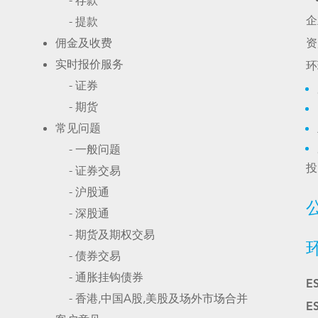
- 存款
- 提款
企
佣金及收费
资
实时报价服务
环
- 证券
- 期货
常见问题
- 一般问题
- 证券交易
投
- 沪股通
- 深股通
- 期货及期权交易
- 债券交易
- 通胀挂钩债券
E
- 香港,中国A股,美股及场外市场合并
E