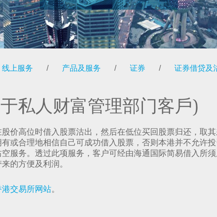
线上服务
/
产品及服务
/
证券
/
证券借贷及
用于私人财富管理部门客戶)
在股价高位时借入股票沽出，然后在低位买回股票归还，取其
拥有或合理地相信自己可成功借入股票，否则本港并不允许投
沽空服务。透过此项服务，客户可经由海通国际简易借入所须
带来的方便及利润。
香港交易所网站
。