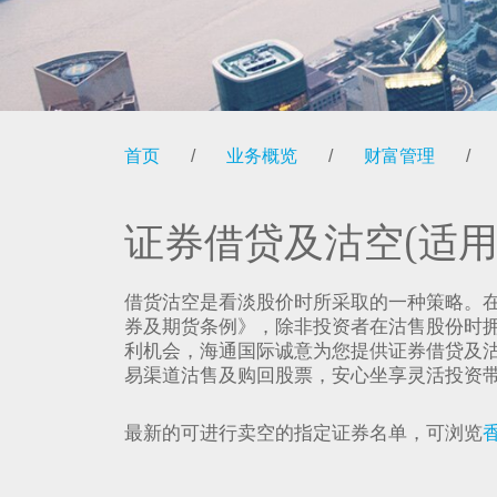
首页
/
业务概览
/
财富管理
/
证券借贷及沽空(适
借货沽空是看淡股价时所采取的一种策略。
券及期货条例》，除非投资者在沽售股份时
利机会，海通国际诚意为您提供证券借贷及
易渠道沽售及购回股票，安心坐享灵活投资
最新的可进行卖空的指定证券名单，可浏览