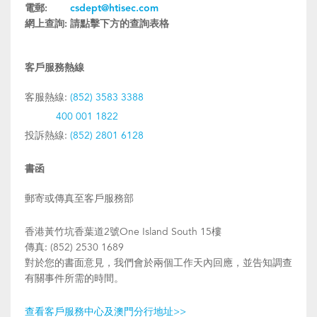
電郵:
csdept@htisec.com
網上查詢:
請點擊下方的查詢表格
客戶服務熱線
客服熱線:
(852) 3583 3388
400 001 1822
投訴熱線:
(852) 2801 6128
書函
郵寄或傳真至客戶服務部
香港黃竹坑香葉道2號One Island South 15樓
傳真: (852) 2530 1689
對於您的書面意見，我們會於兩個工作天內回應，並告知調查
有關事件所需的時間。
查看客戶服務中心及澳門分行地址>>