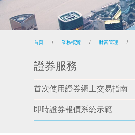
首頁
/
業務概覽
/
財富管理
/
證券服務
首次使用證券網上交易指南
即時證券報價系統示範