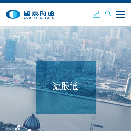
關於我們
業務概覽
公司新聞
環境、社會及企業管治
國泰海通證券
聯絡我們
滬股通
開設戶口
客戶登入