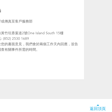
函
寄或傳真至客戶服務部
黃竹坑香葉道2號One Island South 15樓
 (852) 2530 1689
於您的書面意見，我們會於兩個工作天內回應，並告
調查有關事件所需的時間。
返回頂頁