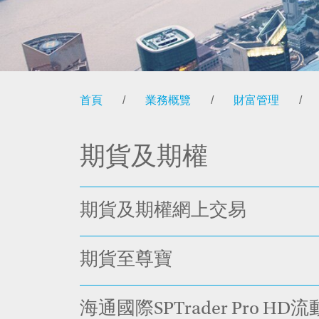
首頁
/
業務概覽
/
財富管理
/
期貨及期權
期貨及期權網上交易
期貨至尊寶
海通國際SPTrader Pro H