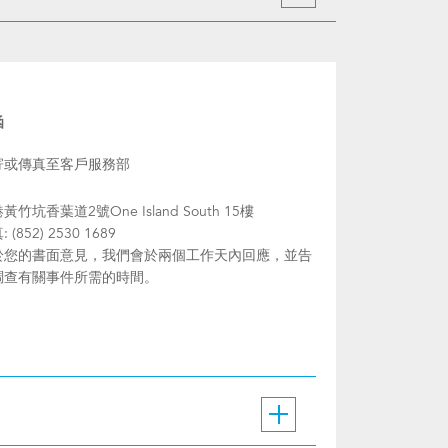
函
寄或傳真至客戶服務部
黃竹坑香葉道2號One Island South 15樓
 (852) 2530 1689
於您的書面意見，我們會於兩個工作天內回應，並告
調查有關事件所需的時間。