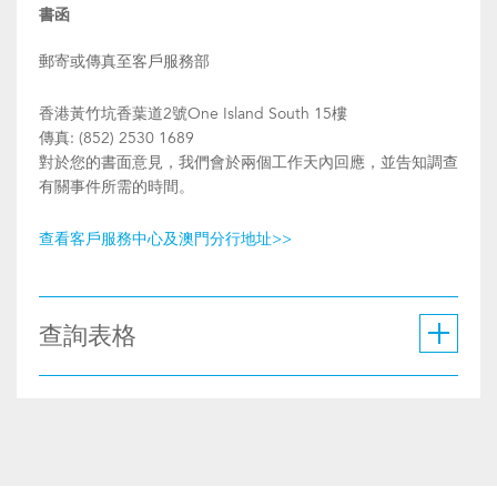
書函
郵寄或傳真至客戶服務部
香港黃竹坑香葉道2號One Island South 15樓
傳真: (852) 2530 1689
對於您的書面意見，我們會於兩個工作天內回應，並告知調查
有關事件所需的時間。
查看客戶服務中心及澳門分行地址>>
查詢表格