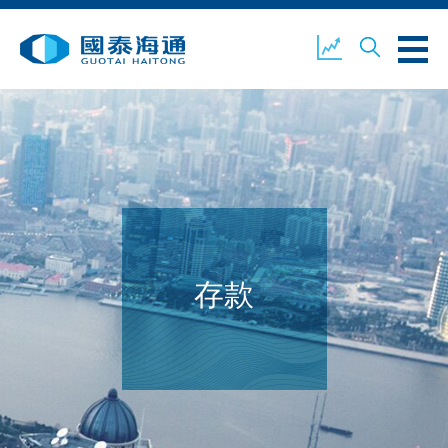
關於我們
業務概覽
公司新聞
環境、社會及企業管治
國泰海通證券
聯絡我們
存款
開設戶口
客戶登入