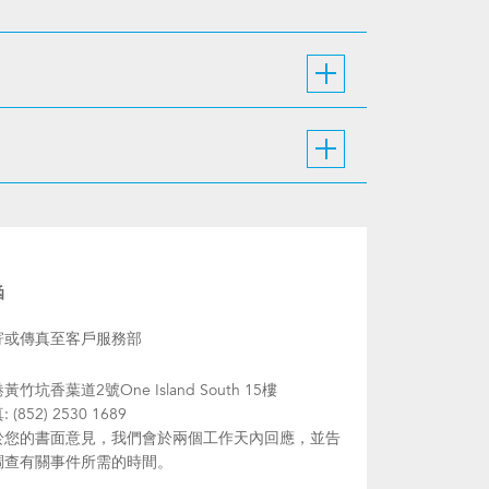
函
寄或傳真至客戶服務部
黃竹坑香葉道2號One Island South 15樓
 (852) 2530 1689
於您的書面意見，我們會於兩個工作天內回應，並告
調查有關事件所需的時間。