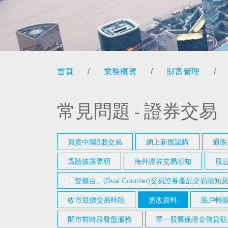
首頁
/
業務概覽
/
財富管理
/
常見問題 - 證券交易
買賣中國B股交易
網上新股認購
通脹
風險披露聲明
海外證券交易須知
股
「雙櫃台」(Dual Counter)交易證券產品交易須
收市競價交易時段
更改資料
賬戶轉賬
開市前時段發盤服務
單一股票保證金信貸額