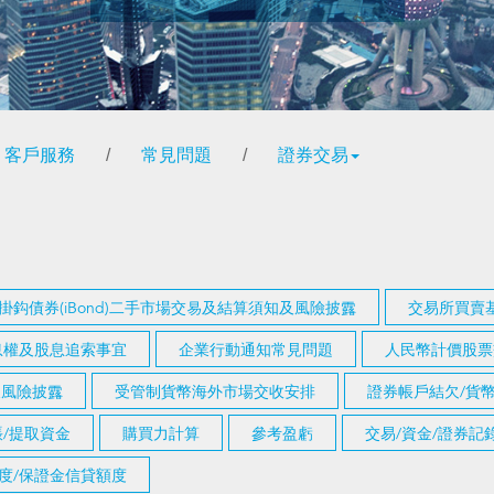
客戶服務
/
常見問題
/
證券交易
掛鈎債券(iBond)二手市場交易及結算須知及風險披露
交易所買賣基
息權及股息追索事宜
企業行動通知常見問題
人民幣計價股票
知及風險披露
受管制貨幣海外市場交收安排
證券帳戶結欠/貨
/提取資金
購買力計算
參考盈虧
交易/資金/證券
度/保證金信貸額度