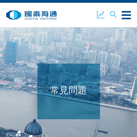
關於我們
業務概覽
公司新聞
環境、社會及企業管治
國泰海通證券
聯絡我們
常見問題
開設戶口
客戶登入