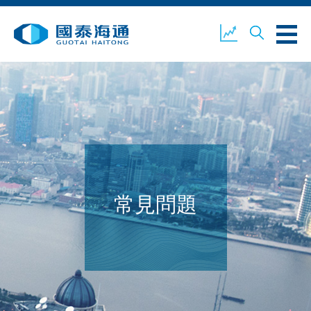
關於我們
業務概覽
公司新聞
環境、社會及企業管治
國泰海通證券
聯絡我們
常見問題
開設戶口
客戶登入