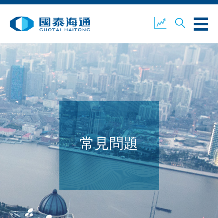
關於我們
業務概覽
公司新聞
環境、社會及企業管治
國泰海通證券
聯絡我們
常見問題
開設戶口
客戶登入