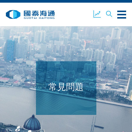
關於我們
業務概覽
公司新聞
環境、社會及企業管治
國泰海通證券
聯絡我們
常見問題
開設戶口
客戶登入