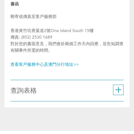
書函
郵寄或傳真至客戶服務部
香港黃竹坑香葉道2號One Island South 15樓
傳真: (852) 2530 1689
對於您的書面意見，我們會於兩個工作天內回應，並告知調查
有關事件所需的時間。
查看客戶服務中心及澳門分行地址>>
查詢表格