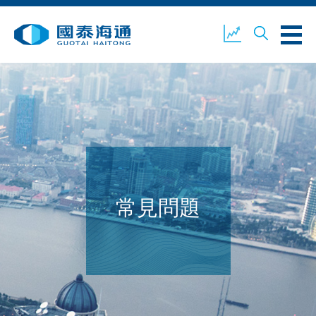
關於我們
業務概覽
公司新聞
環境、社會及企業管治
國泰海通證券
聯絡我們
常見問題
開設戶口
客戶登入