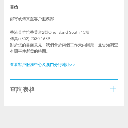
書函
郵寄或傳真至客戶服務部
香港黃竹坑香葉道2號One Island South 15樓
傳真: (852) 2530 1689
對於您的書面意見，我們會於兩個工作天內回應，並告知調查
有關事件所需的時間。
查看客戶服務中心及澳門分行地址>>
查詢表格