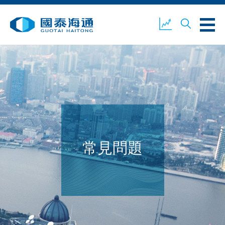
關於我們
業務概覽
公司新聞
環境、社會及企業管治
國泰海通證券
聯絡我們
常見問題
開設戶口
客戶登入