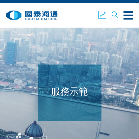
關於我們
業務概覽
公司新聞
環境、社會及企業管治
國泰海通證券
聯絡我們
服務示範
開設戶口
客戶登入