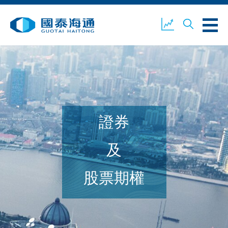
關於我們
業務概覽
公司新聞
證券
環境、社會及企業管治
國泰海通證券
聯絡我們
及
股票期權
開設戶口
客戶登入