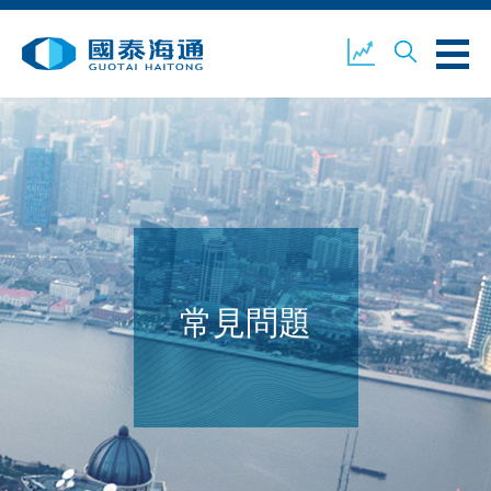
關於我們
業務概覽
公司新聞
環境、社會及企業管治
國泰海通證券
聯絡我們
常見問題
開設戶口
客戶登入