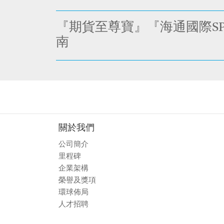
『期貨至尊寶』『海通國際SPT
南
關於我們
公司簡介
里程碑
企業架構
榮譽及獎項
環球佈局
人才招聘