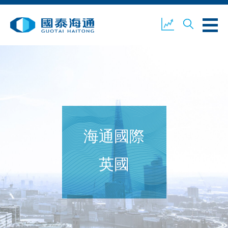
關於我們
業務概覽
公司新聞
海通國際
環境、社會及企業管治
國泰海通證券
聯絡我們
英國
開設戶口
客戶登入