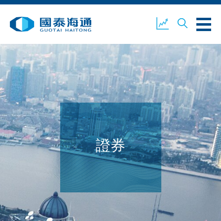
關於我們
業務概覽
公司新聞
環境、社會及企業管治
國泰海通證券
聯絡我們
證券
開設戶口
客戶登入