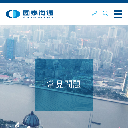
關於我們
業務概覽
公司新聞
環境、社會及企業管治
國泰海通證券
聯絡我們
常見問題
開設戶口
客戶登入