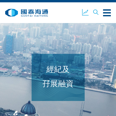
關於我們
業務概覽
公司新聞
經紀及
環境、社會及企業管治
國泰海通證券
聯絡我們
孖展融資
開設戶口
客戶登入