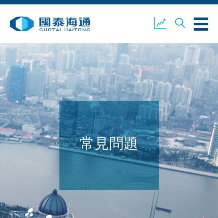
關於我們
業務概覽
公司新聞
環境、社會及企業管治
國泰海通證券
聯絡我們
常見問題
開設戶口
客戶登入