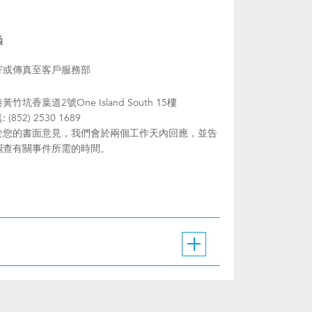
函
寄或傳真至客戶服務部
黃竹坑香葉道2號One Island South 15樓
 (852) 2530 1689
於您的書面意見，我們會於兩個工作天內回應，並告
調查有關事件所需的時間。