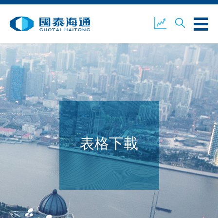
關於我們
業務概覽
公司新聞
環境、社會及企業管治
國泰海通證券
聯絡我們
表格下載
開設戶口
客戶登入