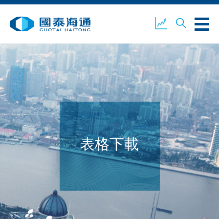
關於我們
業務概覽
公司新聞
環境、社會及企業管治
國泰海通證券
聯絡我們
表格下載
開設戶口
客戶登入