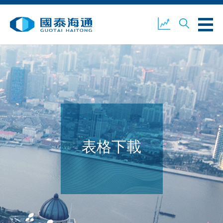
關於我們
業務概覽
公司新聞
環境、社會及企業管治
國泰海通證券
聯絡我們
表格下載
開設戶口
客戶登入